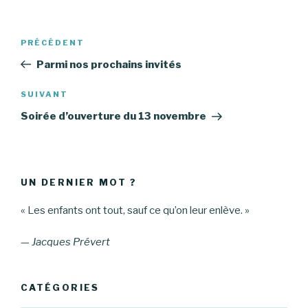
Navigation
PRÉCÉDENT
Article
de
précédent
Parmi nos prochains invités
l’article
SUIVANT
Article
suivant
Soirée d’ouverture du 13 novembre
UN DERNIER MOT ?
« Les enfants ont tout, sauf ce qu’on leur enlève. »
—
Jacques Prévert
CATÉGORIES