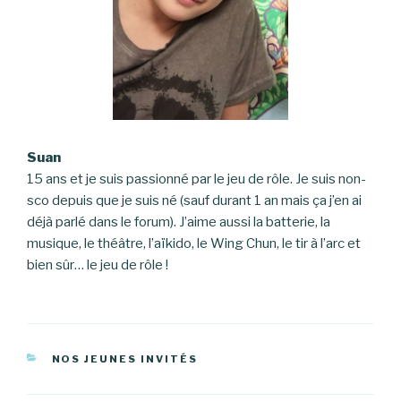
Suan
15 ans et je suis passionné par le jeu de rôle. Je suis non-
sco depuis que je suis né (sauf durant 1 an mais ça j’en ai
déjà parlé dans le forum). J’aime aussi la batterie, la
musique, le théâtre, l’aïkido, le Wing Chun, le tir à l’arc et
bien sûr… le jeu de rôle !
CATÉGORIES
NOS JEUNES INVITÉS