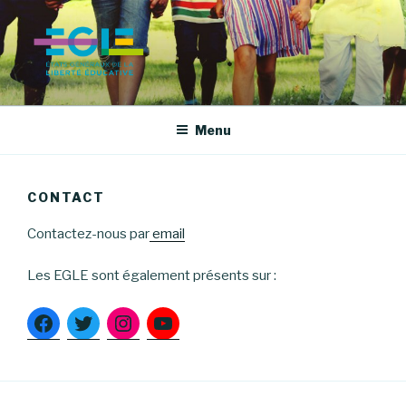
Aller
au
contenu
principal
LES ÉTATS GÉNÉRAUX DE LA
LIBERTÉ ÉDUCATIVE
Menu
CONTACT
Contactez-nous par
email
Les EGLE sont également présents sur :