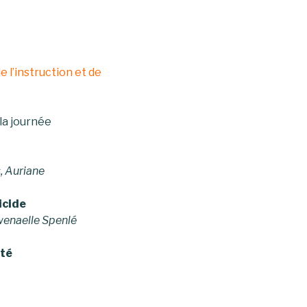
e l’instruction et de
 la journée
, Auriane
ticide
Gwenaelle Spenlé
rté