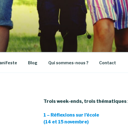
 GÉNÉRAUX DE LA LI
E
anifeste
Blog
Qui sommes-nous ?
Contact
Trois week-ends, trois thématiques
1 – Réflexions sur l’école
(14 et 15 novembre)