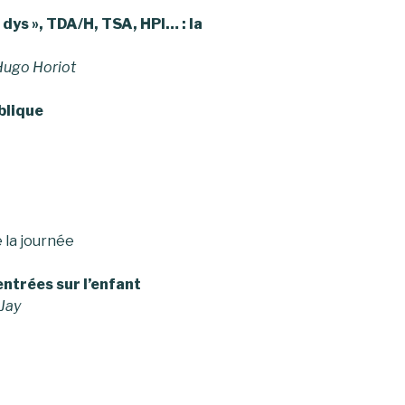
« dys », TDA/H, TSA, HPI… : la
Hugo Horiot
blique
e la journée
ntrées sur l’enfant
 Jay