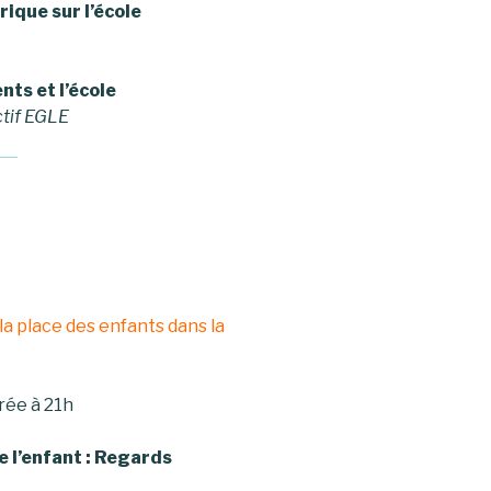
ique sur l’école
nts et l’école
ctif EGLE
 la place des enfants
dans la
irée à 21h
e l’enfant : Regards