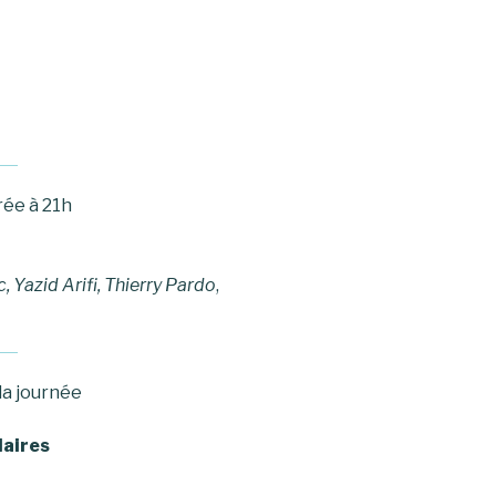
irée à 21h
 Yazid Arifi, Thierry Pardo
,
 la journée
laires