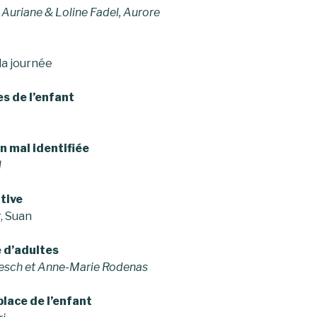
Auriane & Loline Fadel, Aurore
la journée
s de l’enfant
n mal identifiée
l
tive
r
, Suan
é d’adultes
oesch et Anne-Marie Rodenas
 place de l’enfant