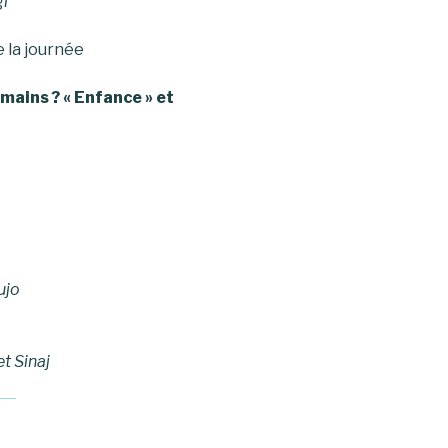
gi
e la journée
mains ? « Enfance » et
ujo
t Sinaj