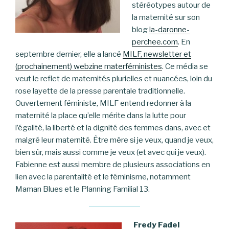
stéréotypes autour de
la maternité sur son
blog
la-daronne-
perchee.com
. En
septembre dernier, elle a lancé
MILF, newsletter et
(prochainement) webzine materféministes
. Ce média se
veut le reflet de maternités plurielles et nuancées, loin du
rose layette de la presse parentale traditionnelle.
Ouvertement féministe, MILF entend redonner à la
maternité la place qu’elle mérite dans la lutte pour
l’égalité, la liberté et la dignité des femmes dans, avec et
malgré leur maternité. Être mère si je veux, quand je veux,
bien sûr, mais aussi comme je veux (et avec qui je veux).
Fabienne est aussi membre de plusieurs associations en
lien avec la parentalité et le féminisme, notamment
Maman Blues et le Planning Familial 13.
Fredy Fadel