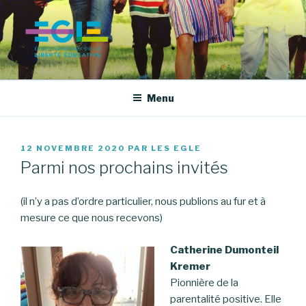
Aller
au
contenu
principal
LES ÉTATS GÉNÉRAUX DE LA
LIBERTÉ ÉDUCATIVE
Menu
PUBLIÉ
12 NOVEMBRE 2020
PAR
LES EGLE
LE
Parmi nos prochains invités
(il n’y a pas d’ordre particulier, nous publions au fur et à
mesure ce que nous recevons)
Catherine Dumonteil
Kremer
Pionnière de la
parentalité positive. Elle