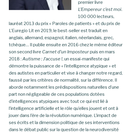
premier livre
L’Empereur c’est moi
.
100 000 lecteurs,
lauréat 2013 du prix « Paroles de patients » et du prix de
L’Euregio Lit en 2019, le best-seller est traduit en
anglais, allemand, espagnol, italien, néerlandais, grec,
tchèque… Il publie ensuite en 2016 chez le même éditeur
son second livre
Carnet d’un Imposteur
puis en mars
2018 :
Autisme : J’accuse !
, un essai-manifeste qui
démontre la puissance de « l’intelligence atypique » et
des autistes en particulier et vise à changer notre regard,
faussé par les critères de normalité, sur la différence. Il
aborde notamment les prédispositions naturelles d’une
part non négligeable de ces populations dotées
d’intelligences atypiques avec tout ce qui est lié à
l’intelligence artificielle et le rôle qu’elles jouent et ont à
jouer dans l’ère de la révolution numérique. L’impact de
ses écrits et la dimension politique de ses interventions
dans le débat public sur la question de la neurodiversité