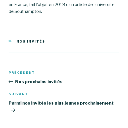
en France, fait l’objet en 2019 d’un article de l’université
de Southampton.
CATÉGORIES
NOS INVITÉS
Navigation
PRÉCÉDENT
Article
de
précédent
Nos prochains invités
l’article
SUIVANT
Article
suivant
Parmi nos invités les plus jeunes prochainement