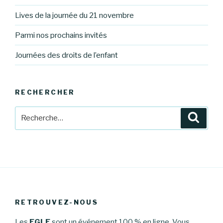
Lives de la journée du 21 novembre
Parmi nos prochains invités
Journées des droits de l’enfant
RECHERCHER
Recherche
Reche
pour
:
RETROUVEZ-NOUS
Les
EGLE
sont un événement 100 % en ligne. Vous